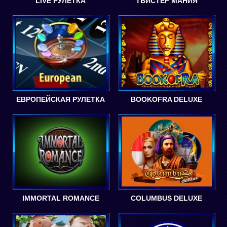
LIVE РУЛЕТКА
ТВИСТЕР МАНИЯ
ЕВРОПЕЙСКАЯ РУЛЕТКА
BOOKOFRA DELUXE
IMMORTAL ROMANCE
COLUMBUS DELUXE