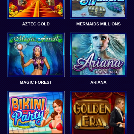
AZTEC GOLD
MERMAIDS MILLIONS
MAGIC FOREST
ARIANA