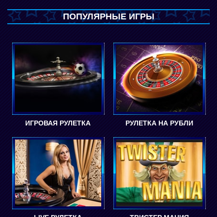
ПОПУЛЯРНЫЕ ИГРЫ
ИГРОВАЯ РУЛЕТКА
РУЛЕТКА НА РУБЛИ