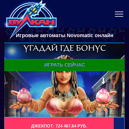
Игровые автоматы Novomatic онлайн
ИГРАТЬ СЕЙЧАС
ДЖЕКПОТ: 724 467,64 РУБ.