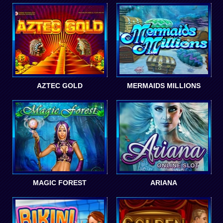
AZTEC GOLD
MERMAIDS MILLIONS
MAGIC FOREST
ARIANA