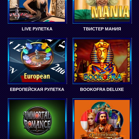
LIVE РУЛЕТКА
ТВИСТЕР МАНИЯ
ЕВРОПЕЙСКАЯ РУЛЕТКА
BOOKOFRA DELUXE