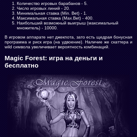
Количество игровых барабанов - 5.
Число игровых линий - 20.
Минимальная ставка (Min. Bet) - 1.
Максимальная ставка (Max.Bet) - 400.
Наибольший возможный выигрыш (максимальный
множитель) - 10000.
В игровом аппарате нет джекпота, зато есть щедрая бонусная
программа и риск игра (на удвоение). Наличие же скаттера и
wild символа увеличивает вероятность комбинаций.
Magic Forest: игра на деньги и
бесплатно