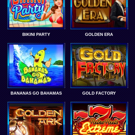
BIKINI PARTY
GOLDEN ERA
BANANAS GO BAHAMAS
GOLD FACTORY