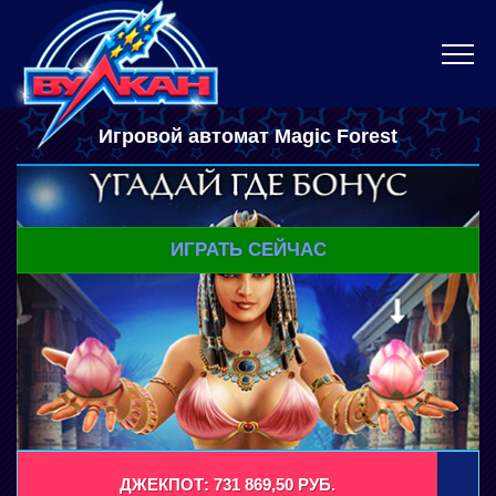
Игровой автомат Magic Forest
ИГРАТЬ СЕЙЧАС
ДЖЕКПОТ: 731 869,50 РУБ.