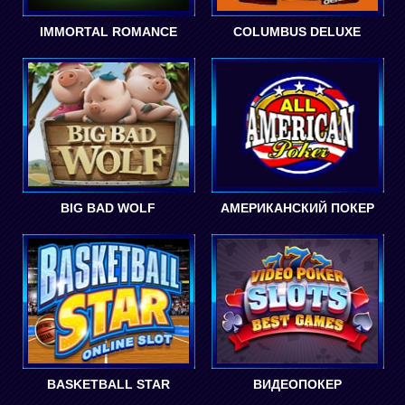
IMMORTAL ROMANCE
COLUMBUS DELUXE
BIG BAD WOLF
АМЕРИКАНСКИЙ ПОКЕР
BASKETBALL STAR
ВИДЕОПОКЕР