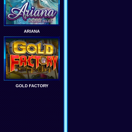
ARIANA
GOLD FACTORY