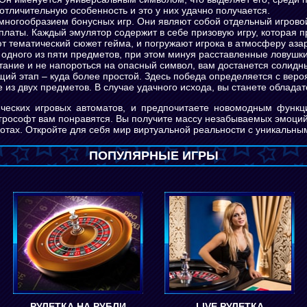
отличительную особенность и это у них удачно получается.
многообразием бонусных игр. Они являют собой отдельный игрово
латы. Каждый эмулятор содержит в себе призовую игру, которая пр
 тематический сюжет гейма, и погружают игрока в атмосферу аза
одного из пяти предметов, при этом минуя расставленные ловушки
тание и не напороться на опасный символ, вам достанется солидны
й этап – куда более простой. Здесь победа определяется с вероят
 из двух предметов. В случае удачного исхода, вы станете обладат
ческих игровых автоматов, и предпочитаете новомодным функ
Игрософт вам понравятся. Вы получите массу незабываемых эмоций 
отах. Откройте для себя мир виртуальной реальности с уникальными
ПОПУЛЯРНЫЕ ИГРЫ
РУЛЕТКА НА РУБЛИ
LIVE РУЛЕТКА