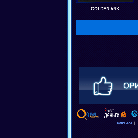
GOLDEN ARK
Вулкан24