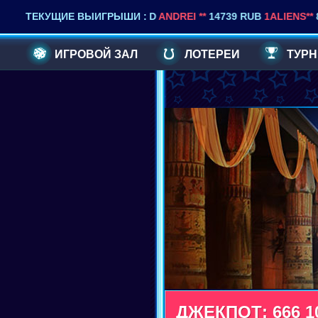
D
AНАТОЛИ**
ТЕКУЩИЕ ВЫИГРЫШИ :
1579 USD
ANDREI **
14739 RUB
1ALIENS**
8165 RUB
ИГРОВОЙ ЗАЛ
ЛОТЕРЕИ
ТУР
ДЖЕКПОТ: 666 10