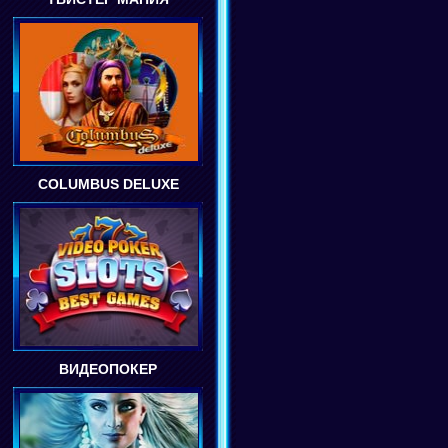
COLUMBUS DELUXE
ВИДЕОПОКЕР