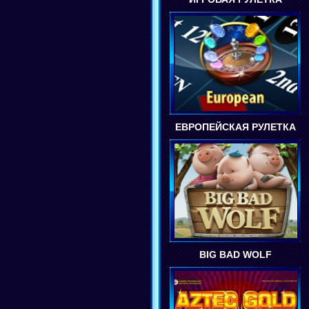
ЕВРОПЕЙСКАЯ РУЛЕТКА
BIG BAD WOLF