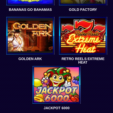
BANANAS GO BAHAMAS
GOLD FACTORY
GOLDEN ARK
RETRO REELS EXTREME
HEAT
JACKPOT 6000