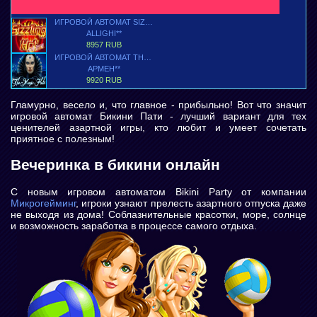
ИГРОВОЙ АВТОМАТ SIZZLING HOT DELUXE
ALLIGHI**
8957 RUB
ИГРОВОЙ АВТОМАТ THE MAGIC FLUTE
AРМЕН**
9920 RUB
Гламурно, весело и, что главное - прибыльно! Вот что значит
игровой автомат Бикини Пати - лучший вариант для тех
ценителей азартной игры, кто любит и умеет сочетать
приятное с полезным!
Вечеринка в бикини онлайн
С новым игровом автоматом Bikini Party от компании
Микрогейминг
, игроки узнают прелесть азартного отпуска даже
не выходя из дома! Соблазнительные красотки, море, солнце
и возможность заработка в процессе самого отдыха.