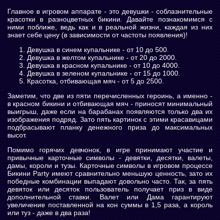
Главное в игровом аппарате - это девушки - соблазнительные
красотки в разноцветных бикини. Давайте познакомимся с
ними поближе, ведь как и в реальной жизни, каждая из них
знает себе цену (в зависимости от частоты появления)!
Девушка в синем купальнике - от 10 до 500.
Девушка в желтом купальнике - от 20 до 2000.
Девушка в красном купальнике - от 10 до 4000.
Девушка в зеленом купальнике - от 15 до 1000.
Красотка, отбивающая мяч - от 5 до 2500.
Заметим, что две из пяти перечисленных героинь, а именно -
в красном бикини и отбивающая мяч - приносят минимальный
выигрыш, даже если на барабанах появляются только два их
изображения подряд. Зато пять картинок с этими красавицами
подбрасывают планку денежного приза до максимальных
высот.
Помимо горячих девчонок, в игре принимают участие и
привычные карточные символы - девятки, десятки, валеты,
дамы, короли и тузы. Карточные символы в игровом процессе
Бикини Party имеют сравнительно меньшую ценность, зато их
победные комбинации выпадают довольно часто. Так, за пять
девяток или десяток пользователь получает приз в виде
дополнительной ставки. Валет или Дама гарантируют
увеличение поставленной на кон суммы в 1,5 раза, а король
или туз - даже в два раза!