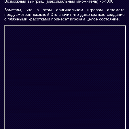
Возможный выигрыш (максимальный множитель) - х4000.
Заметим, что в этом оригинальном игровом автомате
предусмотрен джекпот! Это значит, что даже краткое свидание
с пляжными красотками принесет игрокам целое состояние.