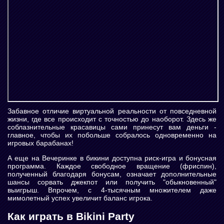
Забавное отличие виртуальной реальности от повседневной
жизни, где все происходит с точностью до наоборот. Здесь же
соблазнительные красавицы сами принесут вам деньги -
главное, чтобы их побольше собралось одновременно на
игровых барабанах!
А еще на Вечеринке в бикини доступна риск-игра и бонусная
программа. Каждое свободное вращение (фриспин),
полученный благодаря бонусам, означает дополнительные
шансы сорвать джекпот или получить "обыкновенный"
выигрыш. Впрочем, с 4-тысячным множителем даже
мимолетный успех увеличит баланс игрока.
Как играть в Bikini Party