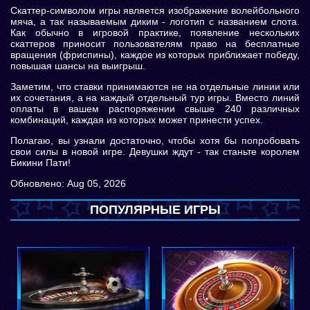
Скаттер-символом игры является изображение волейбольного
мяча, а так называемым диким - логотип с названием слота.
Как обычно в игровой практике, появление нескольких
скаттеров приносит пользователям право на бесплатные
вращения (фриспины), каждое из которых приближает победу,
повышая шансы на выигрыш.
Заметим, что ставки принимаются не на отдельные линии или
их сочетания, а на каждый отдельный тур игры. Вместо линий
оплаты в вашем распоряжении свыше 240 различных
комбинаций, каждая из которых может принести успех.
Полагаю, вы узнали достаточно, чтобы хотя бы попробовать
свои силы в новой игре. Девушки ждут - так станьте королем
Бикини Пати!
Обновлено:
Aug 05, 2026
ПОПУЛЯРНЫЕ ИГРЫ