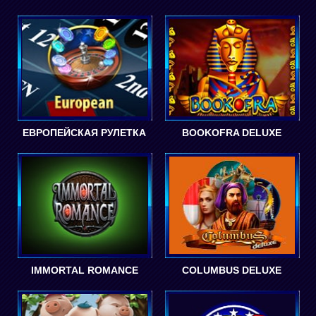
ЕВРОПЕЙСКАЯ РУЛЕТКА
BOOKOFRA DELUXE
IMMORTAL ROMANCE
COLUMBUS DELUXE