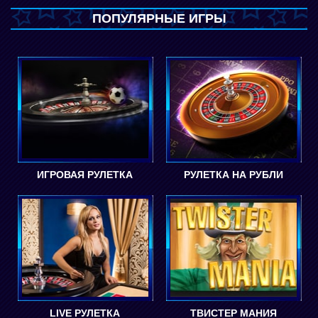
ПОПУЛЯРНЫЕ ИГРЫ
ИГРОВАЯ РУЛЕТКА
РУЛЕТКА НА РУБЛИ
LIVE РУЛЕТКА
ТВИСТЕР МАНИЯ