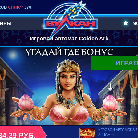
3701 USD
НИРЫ
N
Игровой автомат Golden Ark
ИГРАТ
ИГР
4,29 РУБ.
ALLIGHI**