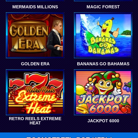
MERMAIDS MILLIONS
MAGIC FOREST
GOLDEN ERA
BANANAS GO BAHAMAS
RETRO REELS EXTREME
JACKPOT 6000
HEAT