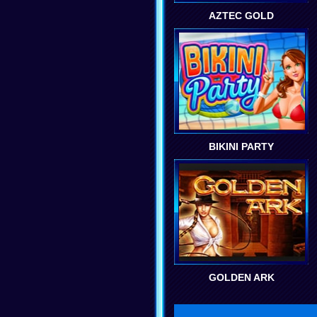
AZTEC GOLD
BIKINI PARTY
GOLDEN ARK