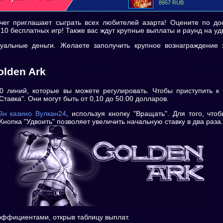
8957 RUB
вчег приглашает сыграть всех любителей азарта! Оцените по до
е 10 бесплатных игр! Также вас ждут крупные выплаты и раунд на уд
уальные деньги. Желаете заполучить крупное вознаграждение 
olden Ark
0 линий, которые вы можете регулировать. Чтобы приступить к 
тавка". Они могут быть от 0,10 до 50.00 долларов.
йн казино Вулкан24
, используя кнопку "Вращать". Для того, что
Кнопка "Удвоить" позволяет увеличить начальную ставку в два раза.
эффициентами, открыв таблицу выплат.