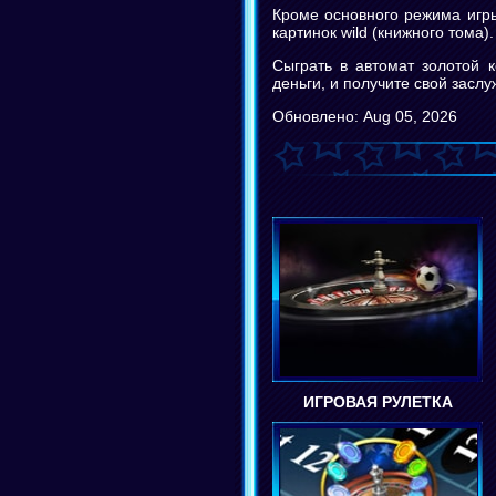
Кроме основного режима игры
картинок wild (книжного тома
Сыграть в автомат золотой 
деньги, и получите свой засл
Обновлено:
Aug 05, 2026
ИГРОВАЯ РУЛЕТКА