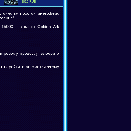
9920 RUB
стоинству простой интерфейс
воение!
х15000 - в слоте Golden Ark
игровому процессу, выберите
бы перейти к автоматическому