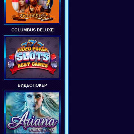
COLUMBUS DELUXE
ВИДЕОПОКЕР